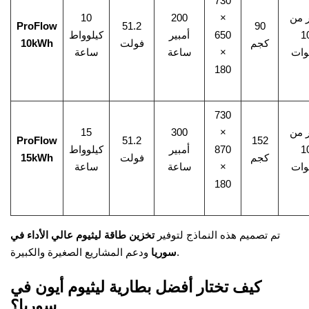
730
ر من
×
200
10
ProFlow
51.2
90
1
650
أمبير
كيلوواط
كجم
فولت
10kWh
وات
×
ساعة
ساعة
180
730
ر من
×
300
15
ProFlow
51.2
152
1
870
أمبير
كيلوواط
كجم
فولت
15kWh
وات
×
ساعة
ساعة
180
تم تصميم هذه النماذج لتوفير
تخزين طاقة ليثيوم عالي الأداء في
ودعم المشاريع الصغيرة والكبيرة.
سوريا
كيف تختار أفضل بطارية ليثيوم أيون في
سوريا؟