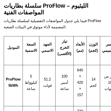
سلسلة بطاريات ProFlow الليثيوم –
المواصفات الفنية
فيما يلي جدول المواصفات التفصيلية لسلسلة بطاريات ProFlow
المصممة لأداء موثوق في البيئات الصعبة.
تيار
عمر
الوزن
الأبعاد
الجهد
السعة
الخرج
الموديل
ميمي
(كجم)
(مم)
الاسمي
الاسمية
(الأقصى)
640
ر من
×
100
5
ProFlow
51.2
14
1
420
أمبير
كيلوواط
كجم
فولت
5kWh
وات
×
ساعة
ساعة
157