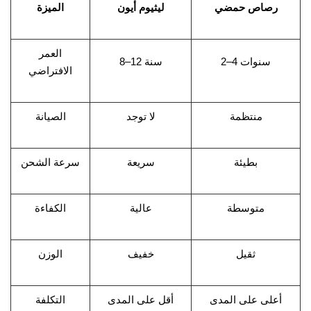
رصاص حمضي
ليثيوم أيون
الميزة
العمر
2–4 سنوات
8–12 سنة
الافتراضي
منتظمة
لا توجد
الصيانة
بطيئة
سريعة
سرعة الشحن
متوسطة
عالية
الكفاءة
ثقيل
خفيف
الوزن
أعلى على المدى
أقل على المدى
التكلفة